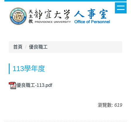
跳
到
主
要
內
容
區
首頁
優良職工
113學年度
優良職工-113.pdf
瀏覽數:
619